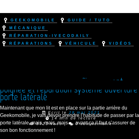
Geekomobile
Guide / Tuto
Mécanique
Réparation-IvecoDaily
Réparations
Véhicule
Vidéos
Réparation Iveco Daily : Changement
poignée et réparation système ouverture
porte latérale
Maintenant que mon lit est en place sur la partie arrière du
Ecrit le
28 mai 2021
Geekomobile, je vais devoir prendre l’habitude de passer par la
14 min de lecture
porte latérale, mais, mais, mais … avant ça il faut s’assurer de
5423 vues
|
0 commentaire
son bon fonctionnement !