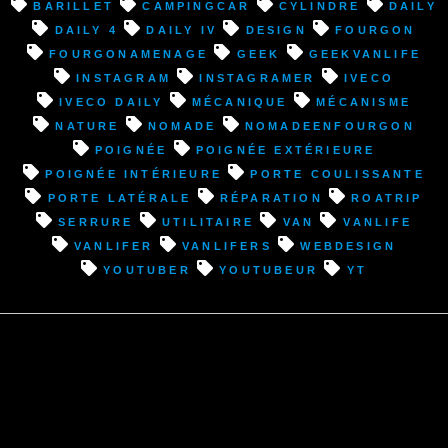
:
barillet
campingcar
cylindre
Daily
Changement
Daily 4
Daily IV
design
fourgon
poignée
fourgonamenage
geek
geekvanlife
et
instagram
instagramer
Iveco
réparation
Iveco Daily
mécanique
mécanisme
système
nature
nomade
nomadeenfourgon
ouverture
poignée
poignée extérieure
porte
poignée intérieure
porte coulissante
latérale”
porte latérale
réparation
roatrip
serrure
utilitaire
van
VanLife
vanlifer
vanlifers
webdesign
youtuber
youtubeur
YT