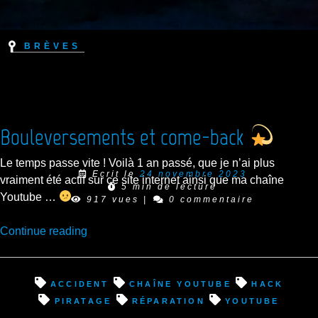
Brèves
Bouleversements et come-back
Le temps passe vite ! Voilà 1 an passé, que je n’ai plus
Ecrit le
24 novembre 2023
vraiment été actif sur ce site internet ainsi que ma chaîne
5 min de lecture
Youtube …
917 vues
|
0 commentaire
“Bouleversements
Continue reading
et
come-
back
accident
chaîne youtube
hack
piratage
réparation
youtube
”