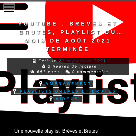
to
content
Youtube : Brèves et
brutes, Playlist du
mois de août 2021
terminée
Ecrit le
21 septembre 2021
2 heures de lecture
651 vues
|
0 commentaire
Aménagement
Playlists Brèves et Brutes
Vidéos
Une nouvelle playlist “Brèves et Brutes”