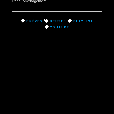
Dans "Aménagement"
brèves
brutes
playlist
youtube