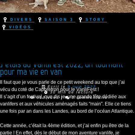
Divers
Saison 3
Story
Vidéos
J’étais au VanliFest 2022, un tournant
pour ma vie en van
Il faut que je vous parle de ce petit weekend au top que j’ai
Ecrit le
9 juin 2022
vécu du coté de Capbretron pour le VanliFest !
30 min de lecture
Il s’agit d’un festival, que dis je, une grande fête dédiée aux
918 vues
|
0 commentaire
vanlifers et aux véhicules aménagés faits “main”. Elle ce tiens
une fois par an dans les Landes, au bord de l’océan Atlantique.
Cette année, c’était la 4ème édition, et j’ai enfin pu être de la
partie ! En effet, dès le début de mon aventure vanlife, je