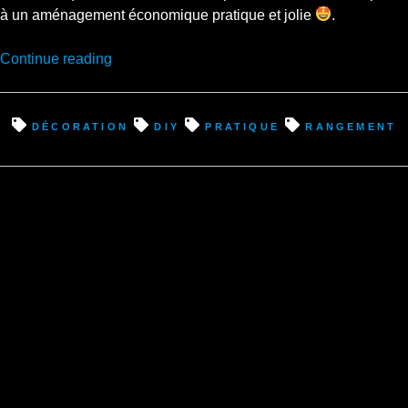
à un aménagement économique pratique et jolie
.
“Des
Continue reading
petites
étagères
toutes
décoration
diy
pratique
rangement
jolies
en
DIY
simple
à
réaliser
!”