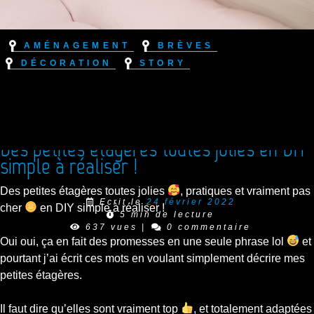
Aménagement
Brèves
Décoration
Story
Des petites étagères toutes jolies en DIY
simple à réaliser !
Des petites étagères toutes jolies
, pratiques et vraiment pas
Ecrit le
24 février 2022
cher
en DIY simple à réaliser !
5 min de lecture
637 vues
|
0 commentaire
Oui oui, ça en fait des promesses en une seule phrase lol
et
pourtant j’ai écrit ces mots en voulant simplement décrire mes
petites étagères.
Il faut dire qu’elles sont vraiment top
, et totalement adaptées