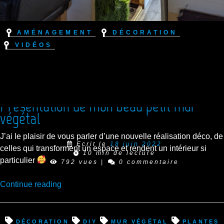
Aménagement
Décoration
Vidéos
Présentation de mon beau petit mur
végétal
J’ai le plaisir de vous parler d’une nouvelle réalisation déco, de
Ecrit le
18 juin 2022
celles qui transforment un espace et rendent un intérieur si
10 min de lecture
particulier
792 vues
|
0 commentaire
“Présentation
Continue reading
de
mon
beau
décoration
diy
mur végétal
plantes