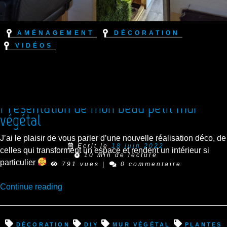
Aménagement
Décoration
Vidéos
Présentation de mon beau petit mur
végétal
J’ai le plaisir de vous parler d’une nouvelle réalisation déco, de
Ecrit le
18 juin 2022
celles qui transforment un espace et rendent un intérieur si
10 min de lecture
particulier
791 vues
|
0 commentaire
“Présentation
Continue reading
de
mon
beau
décoration
diy
mur végétal
plantes