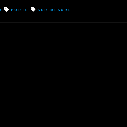
d
porte
sur mesure