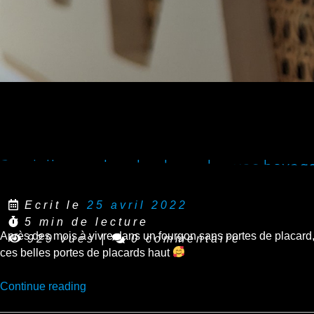
Des jolies portes de placards avec hexa
Ecrit le
25 avril 2022
5 min de lecture
Après des mois à vivre dans un fourgon sans portes de placard,
929 vues
|
0 commentaire
ces belles portes de placards haut
“Des
Continue reading
jolies