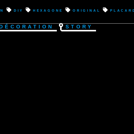
on
diy
hexagone
original
placar
Décoration
Story