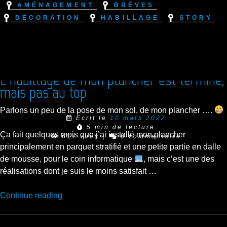
Aménagement
Brèves
Décoration
Habillage
Story
L’habillage de mon plancher est terminé,
mais pas au top
Parlons un peu de la pose de mon sol, de mon plancher ….
Ecrit le
10 mars 2022
5 min de lecture
Ça fait quelques mois que j’ai installé mon plancher
617 vues
|
0 commentaire
principalement en parquet stratifié et une petite partie en dalle
de mousse, pour le coin informatique
, mais c’est une des
réalisations dont je suis le moins satisfait …
“L’habillage
Continue reading
de
mon