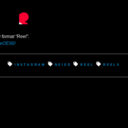
u format “Reel”.
beOE90/
instagram
neige
reel
reels