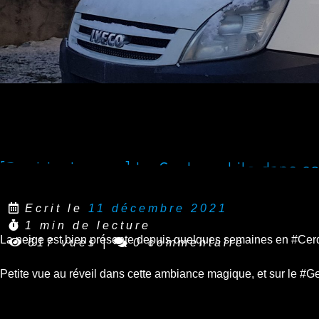
[Reel Instagram] Le Geekomobile dans s
Ecrit le
11 décembre 2021
1 min de lecture
La neige est bien présente depuis quelques semaines en #Ce
617 vues
|
0 commentaire
Petite vue au réveil dans cette ambiance magique, et sur le #