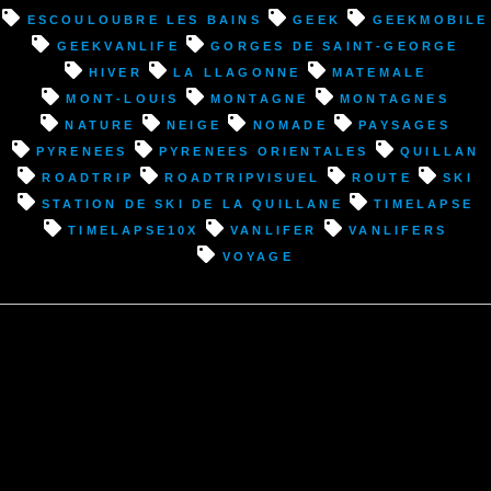
Quillan
Escouloubre les Bains
geek
geekmobile
(11)”
geekvanlife
Gorges de Saint-George
hiver
La Llagonne
Matemale
Mont-Louis
montagne
montagnes
nature
neige
nomade
paysages
pyrenees
pyrenees orientales
Quillan
roadtrip
roadtripvisuel
route
ski
Station de ski de la Quillane
timelapse
timelapse10x
vanlifer
vanlifers
voyage