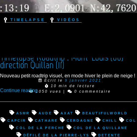
Timelapse
Vidéos
Timelapse Roadtrip : Mont-Louis (66)
direction Quillan (11)
Nouveau petit roadtrip visuel, en mode hiver le plein de neige !
Ecrit le
9 janvier 2021
10 min de lecture
“Timelapse
Continue reading
1050 vues
|
0 commentaire
Roadtrip
:
Mont-
asmr
Aude
Axat
beautifulworld
Louis
Capcir
cathare
Cerdagne
chill
col
(66)
Col de la Perche
Col de la Quillane
direction
défilé de la Pierre-Lys
detente