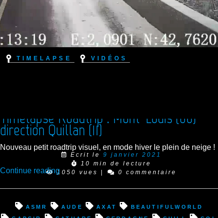
Timelapse
Vidéos
Timelapse Roadtrip : Mont-Louis (66)
direction Quillan (11)
Nouveau petit roadtrip visuel, en mode hiver le plein de neige !
Ecrit le
9 janvier 2021
10 min de lecture
“Timelapse
Continue reading
1050 vues
|
0 commentaire
Roadtrip
:
Mont-
asmr
Aude
Axat
beautifulworld
Louis
Capcir
cathare
Cerdagne
chill
col