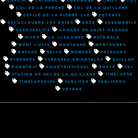
(66)
Col de la Perche
Col de la Quillane
direction
défilé de la Pierre-Lys
detente
Quillan
Escouloubre les Bains
geek
geekmobile
(11)”
geekvanlife
Gorges de Saint-George
hiver
La Llagonne
Matemale
Mont-Louis
montagne
montagnes
nature
neige
nomade
paysages
pyrenees
pyrenees orientales
Quillan
roadtrip
roadtripvisuel
route
ski
Station de ski de la Quillane
timelapse
timelapse10x
vanlifer
vanlifers
voyage