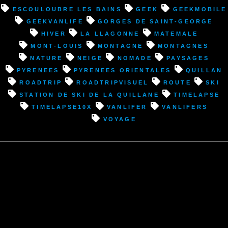
Quillan
Escouloubre les Bains
geek
geekmobile
(11)”
geekvanlife
Gorges de Saint-George
hiver
La Llagonne
Matemale
Mont-Louis
montagne
montagnes
nature
neige
nomade
paysages
pyrenees
pyrenees orientales
Quillan
roadtrip
roadtripvisuel
route
ski
Station de ski de la Quillane
timelapse
timelapse10x
vanlifer
vanlifers
voyage