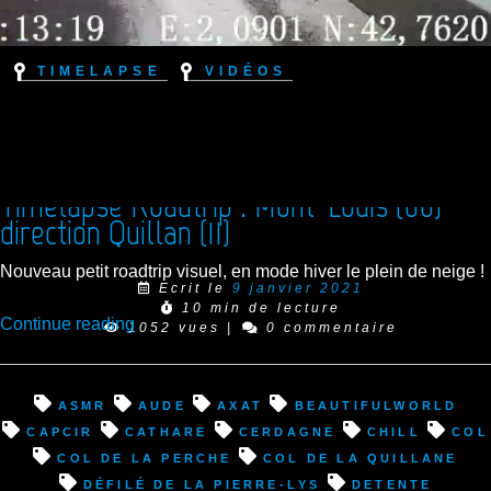
Timelapse
Vidéos
Timelapse Roadtrip : Mont-Louis (66)
direction Quillan (11)
Nouveau petit roadtrip visuel, en mode hiver le plein de neige !
Ecrit le
9 janvier 2021
10 min de lecture
“Timelapse
Continue reading
1052 vues
|
0 commentaire
Roadtrip
:
Mont-
asmr
Aude
Axat
beautifulworld
Louis
Capcir
cathare
Cerdagne
chill
col
(66)
Col de la Perche
Col de la Quillane
direction
défilé de la Pierre-Lys
detente