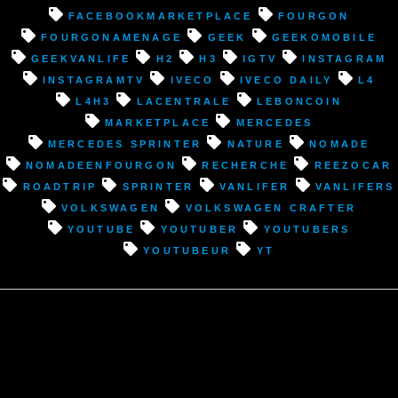
facebookmarketplace
fourgon
fourgonamenage
geek
Geekomobile
geekvanlife
H2
H3
IGTV
instagram
InstagramTV
Iveco
Iveco Daily
L4
L4H3
lacentrale
leboncoin
marketplace
Mercedes
Mercedes Sprinter
nature
nomade
nomadeenfourgon
recherche
reezocar
roadtrip
Sprinter
vanlifer
vanlifers
Volkswagen
Volkswagen Crafter
youtube
youtuber
youtubers
youtubeur
YT