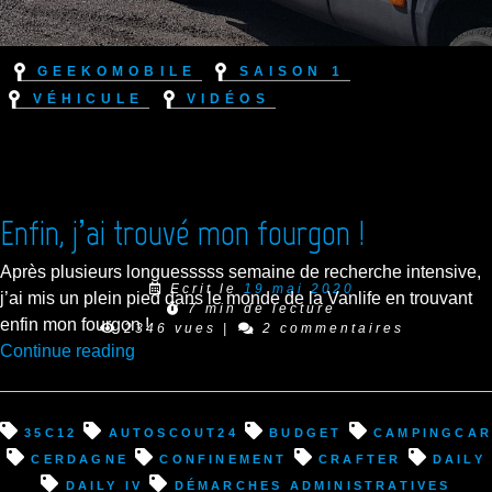
Geekomobile
Saison 1
Véhicule
Vidéos
Enfin, j’ai trouvé mon fourgon !
Après plusieurs longuesssss semaine de recherche intensive,
Ecrit le
19 mai 2020
j’ai mis un plein pied dans le monde de la Vanlife en trouvant
7 min de lecture
enfin mon fourgon !
2346 vues
|
2 commentaires
“Enfin,
Continue reading
j’ai
trouvé
mon
35C12
autoscout24
budget
campingcar
fourgon
Cerdagne
confinement
Crafter
Daily
!”
Daily IV
démarches administratives