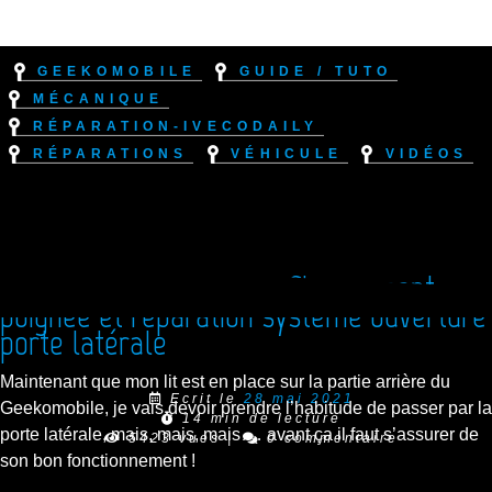
Geekomobile
Guide / Tuto
Mécanique
Réparation-IvecoDaily
Réparations
Véhicule
Vidéos
Réparation Iveco Daily : Changement
poignée et réparation système ouverture
porte latérale
Maintenant que mon lit est en place sur la partie arrière du
Ecrit le
28 mai 2021
Geekomobile, je vais devoir prendre l’habitude de passer par la
14 min de lecture
porte latérale, mais, mais, mais … avant ça il faut s’assurer de
5423 vues
|
0 commentaire
son bon fonctionnement !