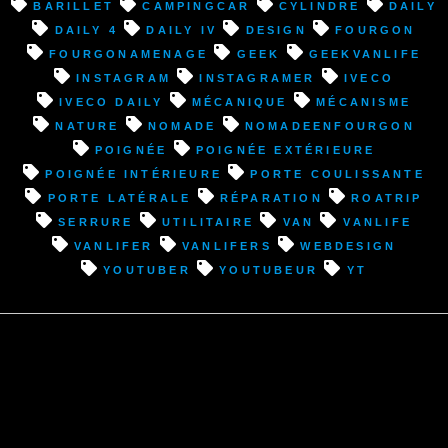
:
barillet
campingcar
cylindre
Daily
Changement
Daily 4
Daily IV
design
fourgon
poignée
fourgonamenage
geek
geekvanlife
et
instagram
instagramer
Iveco
réparation
Iveco Daily
mécanique
mécanisme
système
nature
nomade
nomadeenfourgon
ouverture
poignée
poignée extérieure
porte
poignée intérieure
porte coulissante
latérale”
porte latérale
réparation
roatrip
serrure
utilitaire
van
VanLife
vanlifer
vanlifers
webdesign
youtuber
youtubeur
YT