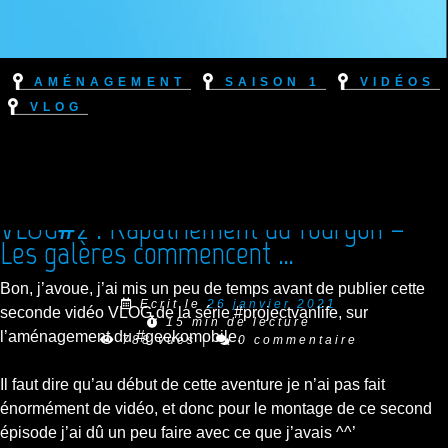
Aménagement
Saison 1
Vidéos
VLOG
VLOG#2 : Rapatriement du fourgon –
Les galères commencent …
Bon, j’avoue, j’ai mis un peu de temps avant de publier cette
Ecrit le
26 janvier 2021
seconde vidéo VLOG de la série #projectvanlife, sur
15 min de lecture
l’aménagement du #geekomobile.
788 vues
|
0 commentaire
Il faut dire qu’au début de cette aventure je n’ai pas fait
énormément de vidéo, et donc pour le montage de ce second
épisode j’ai dû un peu faire avec ce que j’avais ^^’