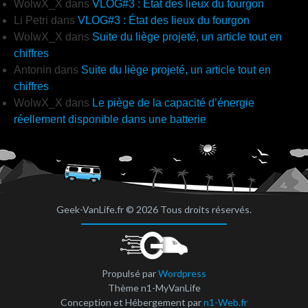
WolwX_X
dans
VLOG#3 : État des lieux du fourgon
Li Petri
dans
VLOG#3 : État des lieux du fourgon
WolwX_X
dans
Suite du liège projeté, un article tout en
chiffres
Antonin
dans
Suite du liège projeté, un article tout en
chiffres
WolwX_X
dans
Le piège de la capacité d’énergie
réellement disponible dans une batterie
Geek-VanLife.fr © 2026 Tous droits réservés.
Propulsé par
Wordpress
Thème n1-MyVanLife
Conception et Hébergement par
n1-Web.fr