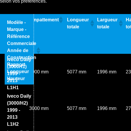
selon vos préférences.
Empattement
Longueur
Largueur
Ha
Modèle -
totale
totale
to
Marque -
Référence
Commerciale
Année de
Construction
Iveco Daily
Rapport
(3000H1)
Longueur
3000 mm
5077 mm
1996 mm
2
1999 -
Hauteur
2013
L1H1
Iveco Daily
(3000/H2)
3000 mm
5077 mm
1996 mm
2
1999 -
2013
L1H2