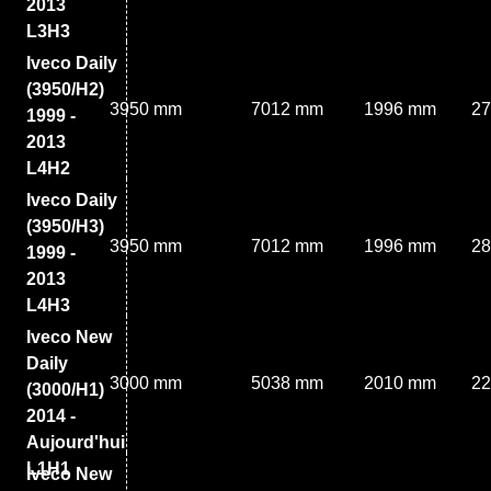
2013
L3H3
Iveco Daily
(3950/H2)
3950 mm
7012 mm
1996 mm
2
1999 -
2013
L4H2
Iveco Daily
(3950/H3)
3950 mm
7012 mm
1996 mm
2
1999 -
2013
L4H3
Iveco New
Daily
3000 mm
5038 mm
2010 mm
2
(3000/H1)
2014 -
Aujourd'hui
L1H1
Iveco New