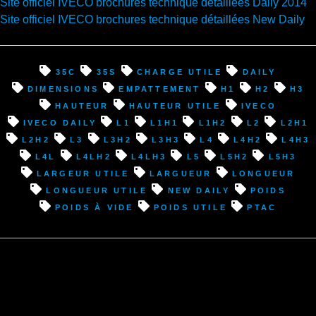
Site officiel IVECO brochures technique détaillées Daily 2014
Site officiel IVECO brochures technique détaillées New Daily
35C
35S
charge utile
Daily
dimensions
Empattement
H1
H2
H3
hauteur
hauteur utile
Iveco
Iveco Daily
L1
L1H1
L1H2
L2
L2H1
L2H2
L3
L3H2
L3H3
L4
L4H2
L4H3
L4L
L4LH2
L4LH3
L5
L5H2
L5H3
largeur utile
largueur
longueur
longueur utile
New Daily
poids
Poids à vide
Poids utile
PTAC