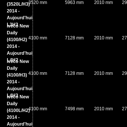
3520 mm
5963 mm
2010 mm
2
(3520L/H3)
2014 -
Aujourd'hui
L3H3
Iveco New
Daily
4100 mm
7128 mm
2010 mm
2
(4100/H2)
2014 -
Aujourd'hui
L4H2
Iveco New
Daily
4100 mm
7128 mm
2010 mm
2
(4100/H3)
2014 -
Aujourd'hui
L4H3
Iveco New
Daily
4100 mm
7498 mm
2010 mm
2
(4100L/H2)
2014 -
Aujourd'hui