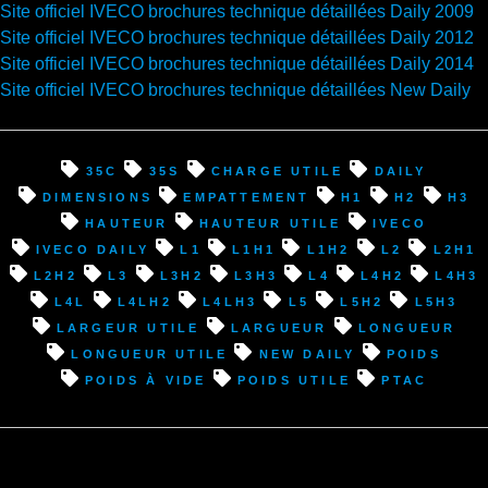
Site officiel IVECO brochures technique détaillées Daily 2009
Site officiel IVECO brochures technique détaillées Daily 2012
Site officiel IVECO brochures technique détaillées Daily 2014
Site officiel IVECO brochures technique détaillées New Daily
35C
35S
charge utile
Daily
dimensions
Empattement
H1
H2
H3
hauteur
hauteur utile
Iveco
Iveco Daily
L1
L1H1
L1H2
L2
L2H1
L2H2
L3
L3H2
L3H3
L4
L4H2
L4H3
L4L
L4LH2
L4LH3
L5
L5H2
L5H3
largeur utile
largueur
longueur
longueur utile
New Daily
poids
Poids à vide
Poids utile
PTAC