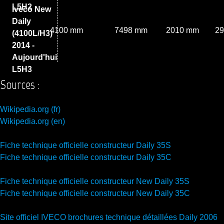
L5H2
Iveco New
Daily
4100 mm
7498 mm
2010 mm
2
(4100L/H3)
2014 -
Aujourd'hui
L5H3
Sources :
Wikipedia.org (fr)
Wikipedia.org (en)
Fiche technique officielle constructeur Daily 35S
Fiche technique officielle constructeur Daily 35C
Fiche technique officielle constructeur New Daily 35S
Fiche technique officielle constructeur New Daily 35C
Site officiel IVECO brochures technique détaillées Daily 2006