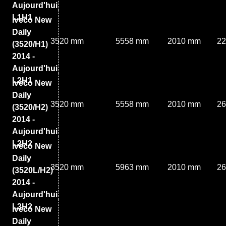
Aujourd'hui
L1H1
Iveco New
Daily
3520 mm
5558 mm
2010 mm
2
(3520/H1)
2014 -
Aujourd'hui
L2H1
Iveco New
Daily
3520 mm
5558 mm
2010 mm
2
(3520/H2)
2014 -
Aujourd'hui
L2H2
Iveco New
Daily
3520 mm
5963 mm
2010 mm
2
(3520L/H2)
2014 -
Aujourd'hui
L3H2
Iveco New
Daily