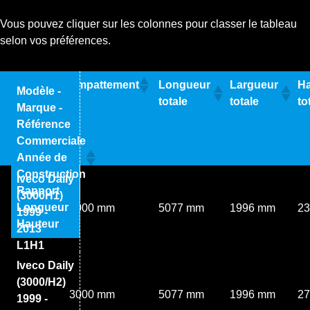
Vous pouvez cliquer sur les colonnes pour classer le tableau
selon vos préférences.
Empattement
Longueur
Largueur
Ha
Modèle -
totale
totale
to
Marque -
Référence
Commerciale
Année de
Construction
Iveco Daily
Rapport
(3000H1)
Longueur
3000 mm
5077 mm
1996 mm
2
1999 -
Hauteur
2013
L1H1
Iveco Daily
(3000/H2)
3000 mm
5077 mm
1996 mm
2
1999 -