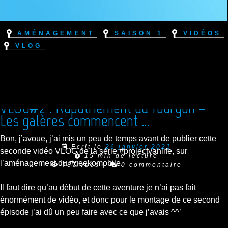
Aménagement
Saison 1
Vidéos
VLOG
VLOG#2 : Rapatriement du fourgon –
Les galères commencent …
Bon, j’avoue, j’ai mis un peu de temps avant de publier cette
Ecrit le
26 janvier 2021
seconde vidéo VLOG de la série #projectvanlife, sur
15 min de lecture
l’aménagement du #geekomobile.
787 vues
|
0 commentaire
Il faut dire qu’au début de cette aventure je n’ai pas fait
énormément de vidéo, et donc pour le montage de ce second
épisode j’ai dû un peu faire avec ce que j’avais ^^’