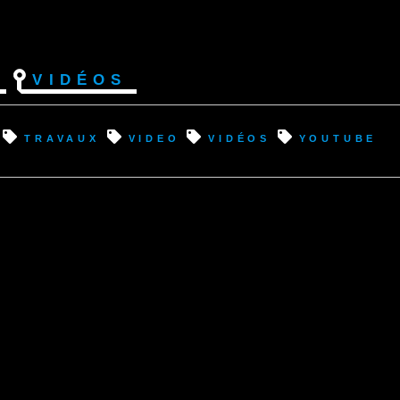
Vidéos
travaux
video
vidéos
youtube