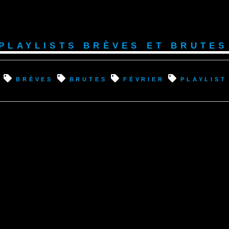
Playlists Brèves et Brutes
brèves
brutes
février
playlist