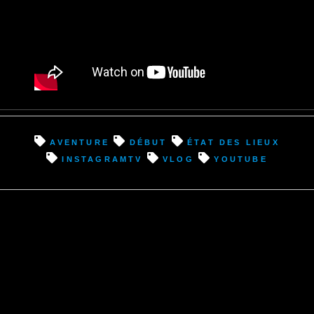
aventure
début
état des lieux
InstagramTV
vlog
youtube