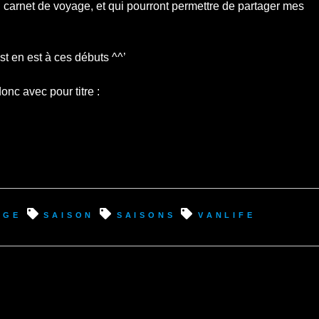
 un carnet de voyage, et qui pourront permettre de partager mes
est en est à ces débuts ^^’
onc avec pour titre :
age
saison
saisons
VanLife