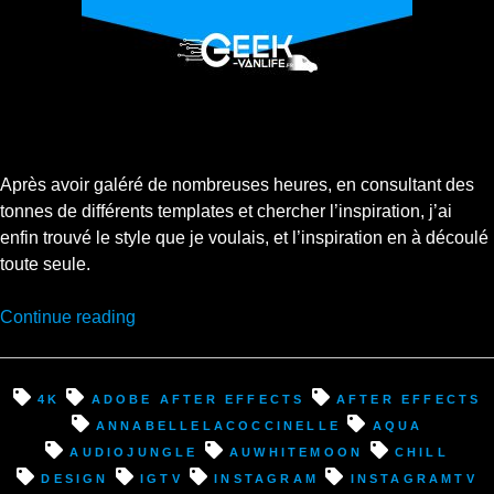
Après avoir galéré de nombreuses heures, en consultant des
tonnes de différents templates et chercher l’inspiration, j’ai
enfin trouvé le style que je voulais, et l’inspiration en à découlé
toute seule.
“Enfin,
Continue reading
ma
vidéo
d’introduction
4k
Adobe After Effects
After Effects
est
annabellelacoccinelle
aqua
prête
audiojungle
auwhitemoon
chill
:D”
design
IGTV
instagram
InstagramTV