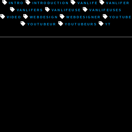
intro
introduction
VanLife
vanlifer
vanlifers
vanlifeuse
vanlifeuses
video
webdesign
webdesigner
youtube
youtubeur
youtubeurs
YT