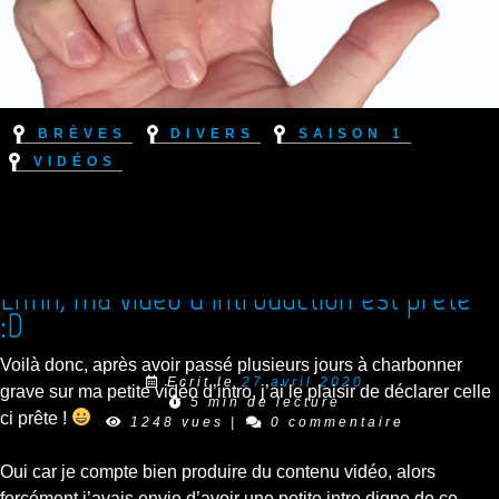
Brèves
Divers
Saison 1
Vidéos
Enfin, ma vidéo d’introduction est prête
:D
Voilà donc, après avoir passé plusieurs jours à charbonner
Ecrit le
27 avril 2020
grave sur ma petite vidéo d’intro, j’ai le plaisir de déclarer celle
5 min de lecture
ci prête !
1248 vues
|
0 commentaire
Oui car je compte bien produire du contenu vidéo, alors
forcément j’avais envie d’avoir une petite intro digne de ce