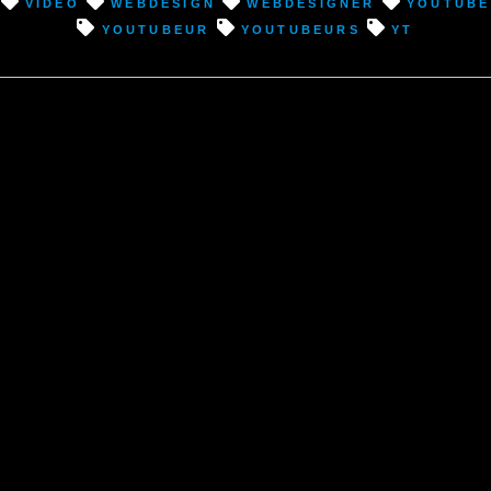
video
webdesign
webdesigner
youtube
youtubeur
youtubeurs
YT