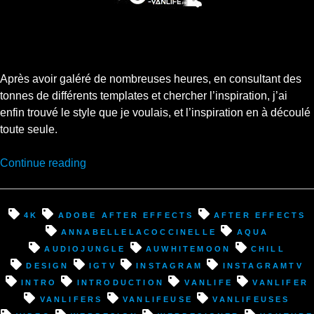
Après avoir galéré de nombreuses heures, en consultant des
tonnes de différents templates et chercher l’inspiration, j’ai
enfin trouvé le style que je voulais, et l’inspiration en à découlé
toute seule.
“Enfin,
Continue reading
ma
vidéo
d’introduction
4k
Adobe After Effects
After Effects
est
annabellelacoccinelle
aqua
prête
audiojungle
auwhitemoon
chill
:D”
design
IGTV
instagram
InstagramTV
intro
introduction
VanLife
vanlifer
vanlifers
vanlifeuse
vanlifeuses