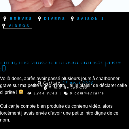
Brèves
Divers
Saison 1
Vidéos
Enfin, ma vidéo d’introduction est prête
:D
Voilà donc, après avoir passé plusieurs jours à charbonner
Ecrit le
27 avril 2020
grave sur ma petite vidéo d’intro, j’ai le plaisir de déclarer celle
5 min de lecture
ci prête !
1244 vues
|
0 commentaire
Oui car je compte bien produire du contenu vidéo, alors
forcément j’avais envie d’avoir une petite intro digne de ce
nom.