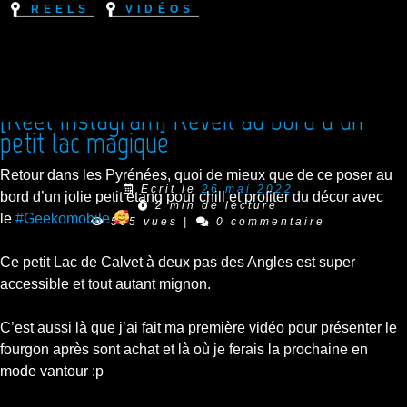
Reels
Vidéos
[Reel Instagram] Réveil au bord d’un
petit lac magique
Retour dans les Pyrénées, quoi de mieux que de ce poser au
Ecrit le
26 mai 2022
bord d’un jolie petit étang pour chill et profiter du décor avec
2 min de lecture
le
#Geekomobile
505 vues
|
0 commentaire
Ce petit Lac de Calvet à deux pas des Angles est super
accessible et tout autant mignon.
C’est aussi là que j’ai fait ma première vidéo pour présenter le
fourgon après sont achat et là où je ferais la prochaine en
mode vantour :p