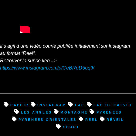
Il s’agit d’une vidéo courte publiée initialement sur Instagram
au format “Reel”.
Retrouver la sur ce lien =>
https://www.instagram.com/p/CeBRoD5oqtI/
Capcir
instagram
lac
lac de Calvet
les angles
montagne
pyrenees
pyrenees orientales
reel
réveil
short