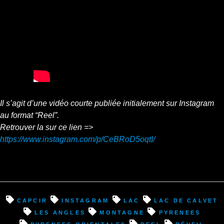
Il s’agit d’une vidéo courte publiée initialement sur Instagram
au format “Reel”.
Retrouver la sur ce lien =>
https://www.instagram.com/p/CeBRoD5oqtI/
Capcir
instagram
lac
lac de Calvet
les angles
montagne
pyrenees
pyrenees orientales
reel
réveil