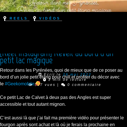
Reels
Vidéos
[Reel Instagram] Réveil au bord d’un
petit lac magique
Retour dans les Pyrénées, quoi de mieux que de ce poser au
Ecrit le
26 mai 2022
bord d’un jolie petit étang pour chill et profiter du décor avec
2 min de lecture
le
#Geekomobile
507 vues
|
0 commentaire
Ce petit Lac de Calvet à deux pas des Angles est super
accessible et tout autant mignon.
C’est aussi là que j’ai fait ma première vidéo pour présenter le
fourgon après sont achat et là où je ferais la prochaine en