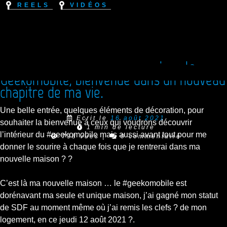
Reels
Vidéos
[Reel Instagram] Bienvenue dans le
Geekomobile, bienvenue dans un nouveau
chapitre de ma vie.
Une belle entrée, quelques éléments de décoration, pour
Ecrit le
16 août 2021
souhaiter la bienvenue à ceux qui voudrons découvrir
1 min de lecture
l’intérieur du #geekomobile mais aussi avant tout pour me
738 vues
|
0 commentaire
donner le sourire à chaque fois que je rentrerai dans ma
nouvelle maison ? ?
C’est là ma nouvelle maison … le #geekomobile est
dorénavant ma seule et unique maison, j’ai gagné mon statut
de SDF au moment même où j’ai remis les clefs ? de mon
logement, en ce jeudi 12 août 2021 ?.