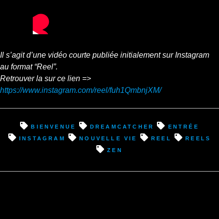
Il s’agit d’une vidéo courte publiée initialement sur Instagram
au format “Reel”.
Retrouver la sur ce lien =>
https://www.instagram.com/reel/fuh1QmbnjXM/
bienvenue
dreamcatcher
entrée
instagram
nouvelle vie
reel
reels
zen