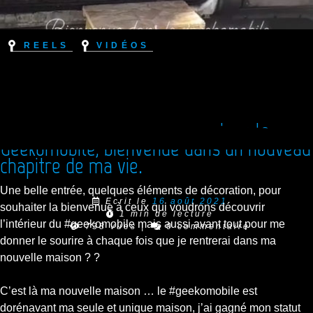
Reels
Vidéos
[Reel Instagram] Bienvenue dans le
Geekomobile, bienvenue dans un nouveau
chapitre de ma vie.
Une belle entrée, quelques éléments de décoration, pour
Ecrit le
16 août 2021
souhaiter la bienvenue à ceux qui voudrons découvrir
1 min de lecture
l’intérieur du #geekomobile mais aussi avant tout pour me
738 vues
|
0 commentaire
donner le sourire à chaque fois que je rentrerai dans ma
nouvelle maison ? ?
C’est là ma nouvelle maison … le #geekomobile est
dorénavant ma seule et unique maison, j’ai gagné mon statut