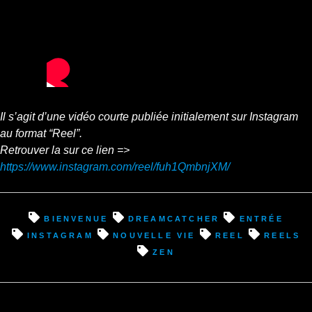
Il s’agit d’une vidéo courte publiée initialement sur Instagram
au format “Reel”.
Retrouver la sur ce lien =>
https://www.instagram.com/reel/fuh1QmbnjXM/
bienvenue
dreamcatcher
entrée
instagram
nouvelle vie
reel
reels
zen