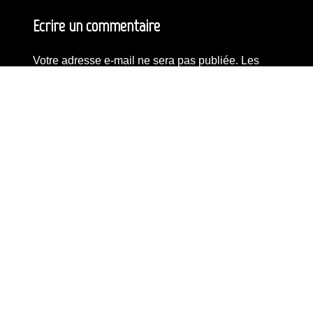
Ecrire un commentaire
Votre adresse e-mail ne sera pas publiée.
Les
champs obligatoires sont indiqués avec
*
Commentaire
*
Nom
*