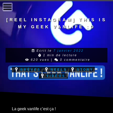
to
content
[Reel Instagram] This is
my Geek Vanlife :D
Ecrit le
7 janvier 2022
1 min de lecture
620 vues
|
0 commentaire
Brèves
Reels
Story
Vidéos
La geek vanlife c’est ça !