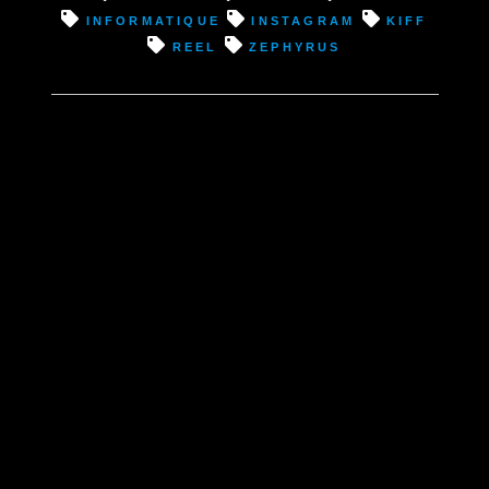
informatique
instagram
kiff
reel
zephyrus