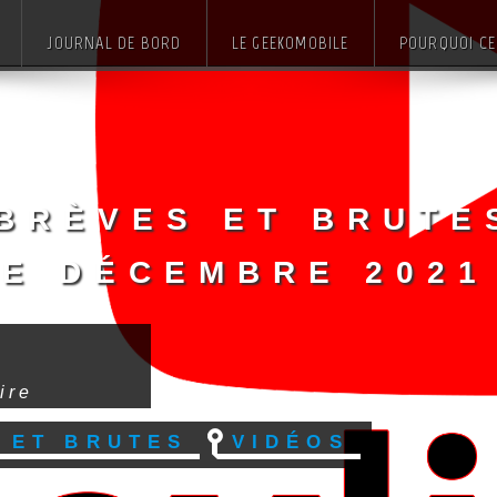
JOURNAL DE BORD
LE GEEKOMOBILE
POURQUOI CE 
Brèves et brute
de décembre 2021
e
ire
 et Brutes
Vidéos