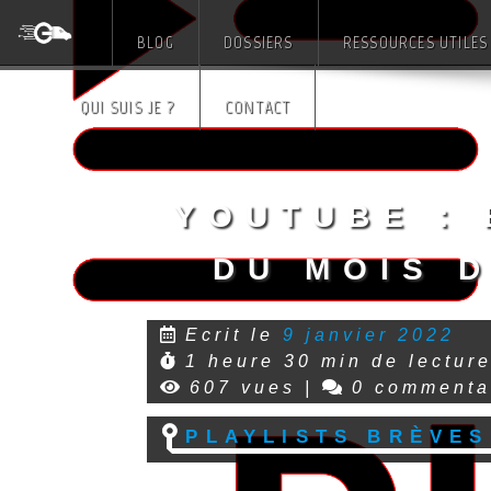
BLOG
DOSSIERS
RESSOURCES UTILES
Skip
QUI SUIS JE ?
CONTACT
to
content
Youtube : 
du mois 
Ecrit le
9 janvier 2022
1 heure 30 min de lectur
607 vues
|
0 commenta
Playlists Brèves