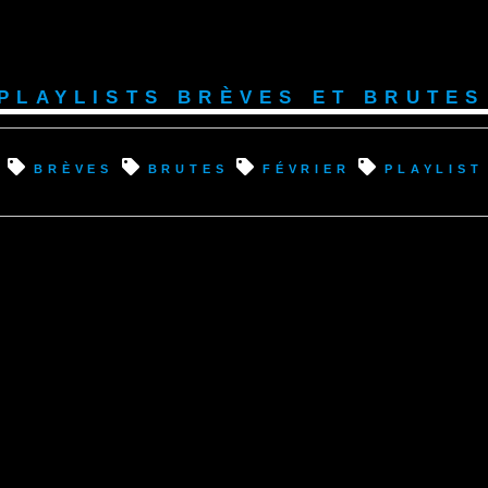
Playlists Brèves et Brutes
brèves
brutes
février
playlist