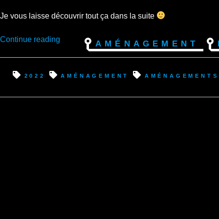
Je vous laisse découvrir tout ça dans la suite
“Youtube
Continue reading
Aménagement
:
Brèves
et
2022
aménagement
aménagements
brutes,
Playlist
du
mois
de
février
2022
terminée”