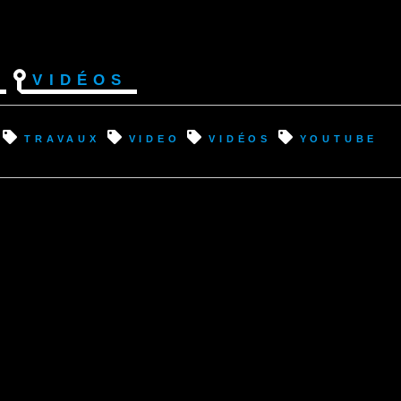
Vidéos
travaux
video
vidéos
youtube