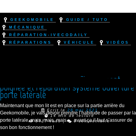
Geekomobile
Guide / Tuto
Mécanique
Réparation-IvecoDaily
Réparations
Véhicule
Vidéos
Réparation Iveco Daily : Changement
poignée et réparation système ouverture
porte latérale
Maintenant que mon lit est en place sur la partie arrière du
Ecrit le
28 mai 2021
Geekomobile, je vais devoir prendre l’habitude de passer par la
14 min de lecture
porte latérale, mais, mais, mais … avant ça il faut s’assurer de
5417 vues
|
0 commentaire
son bon fonctionnement !