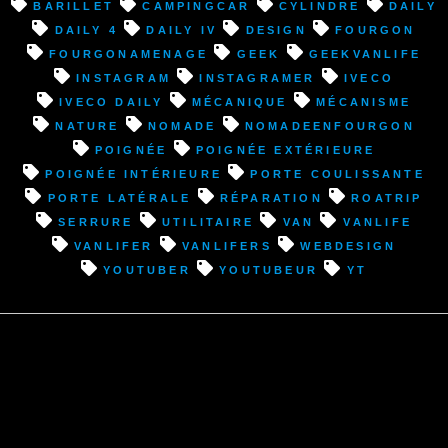
:
barillet
campingcar
cylindre
Daily
Changement
Daily 4
Daily IV
design
fourgon
poignée
fourgonamenage
geek
geekvanlife
et
instagram
instagramer
Iveco
réparation
Iveco Daily
mécanique
mécanisme
système
nature
nomade
nomadeenfourgon
ouverture
poignée
poignée extérieure
porte
poignée intérieure
porte coulissante
latérale”
porte latérale
réparation
roatrip
serrure
utilitaire
van
VanLife
vanlifer
vanlifers
webdesign
youtuber
youtubeur
YT