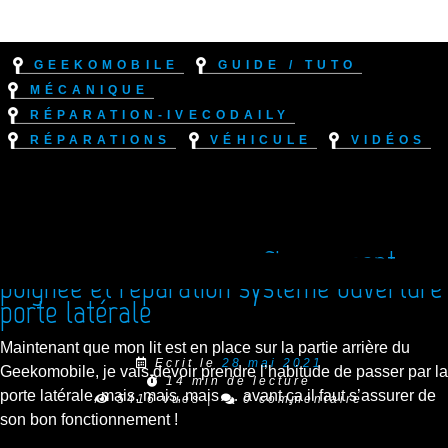
Geekomobile
Guide / Tuto
Mécanique
Réparation-IvecoDaily
Réparations
Véhicule
Vidéos
Réparation Iveco Daily : Changement
poignée et réparation système ouverture
porte latérale
Maintenant que mon lit est en place sur la partie arrière du
Ecrit le
28 mai 2021
Geekomobile, je vais devoir prendre l’habitude de passer par la
14 min de lecture
porte latérale, mais, mais, mais … avant ça il faut s’assurer de
5416 vues
|
0 commentaire
son bon fonctionnement !