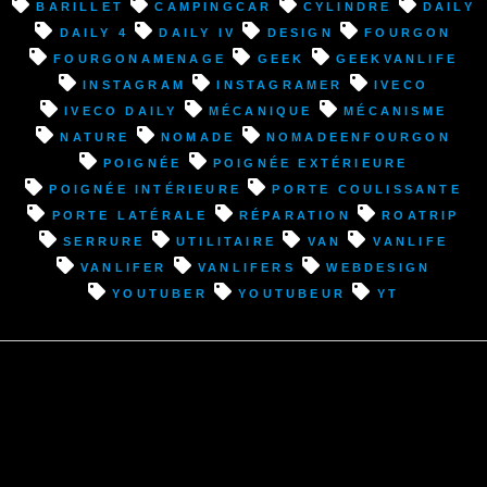
:
barillet
campingcar
cylindre
Daily
Changement
Daily 4
Daily IV
design
fourgon
poignée
fourgonamenage
geek
geekvanlife
et
instagram
instagramer
Iveco
réparation
Iveco Daily
mécanique
mécanisme
système
nature
nomade
nomadeenfourgon
ouverture
poignée
poignée extérieure
porte
poignée intérieure
porte coulissante
latérale”
porte latérale
réparation
roatrip
serrure
utilitaire
van
VanLife
vanlifer
vanlifers
webdesign
youtuber
youtubeur
YT