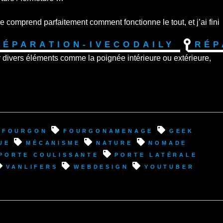
 comprend parfaitement comment fonctionne le tout, et j’ai fini
Réparation-IvecoDaily
Rép
 divers éléments comme la poignée intérieure ou extérieure,
fourgon
fourgonamenage
geek
ue
mécanisme
nature
nomade
porte coulissante
porte latérale
vanlifers
webdesign
youtuber