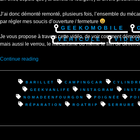
J’ai donc démonté remonté, plusieurs fois, l’ensemble du mécanis
par régler mes soucis d’ouverture / fermeture
Geekomobile
Je vous propose à travers cette vidéo, de voir comment démont
Véhicule
Vidé
mais aussi le verrou, le mécanisme ou même le filin de déverrou
“Réparation
Continue reading
Iveco
Daily
:
barillet
campingcar
cylindr
Changement
geekvanlife
instagram
inst
poignée
nomadeenfourgon
poignée
po
et
réparation
roatrip
serrure
réparation
système
ouverture
porte