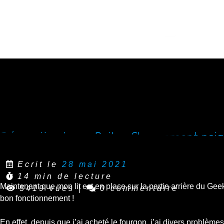
Réparation Iveco Daily : Changement poig
Ecrit le
28 mai 2021
14 min de lecture
Maintenant que mon lit est en place sur la partie arrière du Gee
5419 vues
|
0 commentaire
bon fonctionnement !
En effet, depuis que j’ai acheté le fourgon, j’ai divers problème