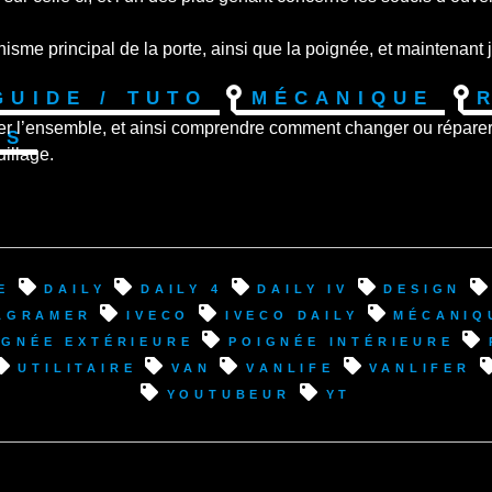
me principal de la porte, ainsi que la poignée, et maintenant je
Guide / Tuto
Mécanique
er l’ensemble, et ainsi comprendre comment changer ou réparer
os
illage.
e
Daily
Daily 4
Daily IV
design
agramer
Iveco
Iveco Daily
mécaniq
ignée extérieure
poignée intérieure
utilitaire
van
VanLife
vanlifer
youtubeur
YT