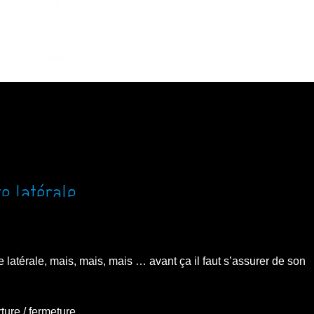
e latérale
e latérale, mais, mais, mais … avant ça il faut s’assurer de son
rture / fermeture …