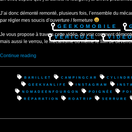
J’ai donc démonté remonté, plusieurs fois, l’ensemble du mécanis
par régler mes soucis d’ouverture / fermeture
Geekomobile
Je vous propose à travers cette vidéo, de voir comment démont
Véhicule
Vidé
mais aussi le verrou, le mécanisme ou même le filin de déverrou
“Réparation
Continue reading
Iveco
Daily
:
barillet
campingcar
cylindr
Changement
geekvanlife
instagram
inst
poignée
nomadeenfourgon
poignée
po
et
réparation
roatrip
serrure
réparation
système
ouverture
porte