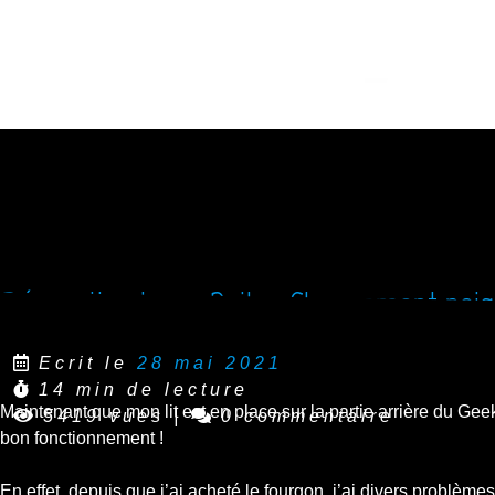
Réparation Iveco Daily : Changement poig
Ecrit le
28 mai 2021
14 min de lecture
Maintenant que mon lit est en place sur la partie arrière du Gee
5419 vues
|
0 commentaire
bon fonctionnement !
En effet, depuis que j’ai acheté le fourgon, j’ai divers problème