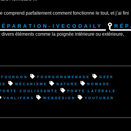
 comprend parfaitement comment fonctionne le tout, et j’ai fini
Réparation-IvecoDaily
Rép
 divers éléments comme la poignée intérieure ou extérieure,
fourgon
fourgonamenage
geek
ue
mécanisme
nature
nomade
porte coulissante
porte latérale
vanlifers
webdesign
youtuber