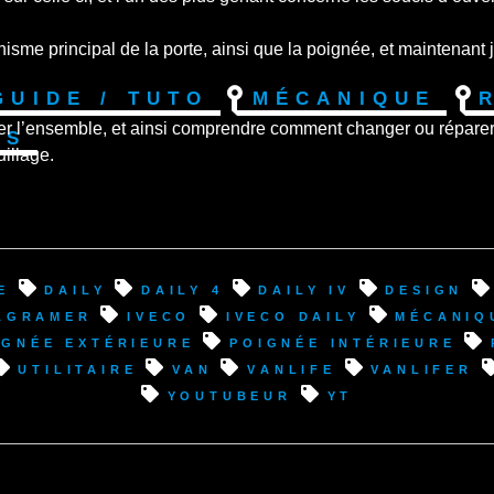
me principal de la porte, ainsi que la poignée, et maintenant je
Guide / Tuto
Mécanique
er l’ensemble, et ainsi comprendre comment changer ou réparer
os
illage.
e
Daily
Daily 4
Daily IV
design
agramer
Iveco
Iveco Daily
mécaniq
ignée extérieure
poignée intérieure
utilitaire
van
VanLife
vanlifer
youtubeur
YT