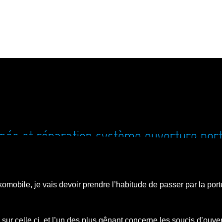
née et réparation système ouverture port
komobile, je vais devoir prendre l’habitude de passer par la port
s sur celle ci, et l’un des plus gênant concerne les soucis d’ouve