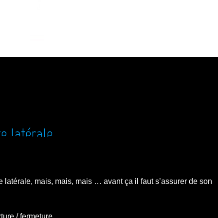
e latérale
e latérale, mais, mais, mais … avant ça il faut s’assurer de son
rture / fermeture …