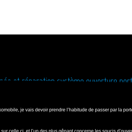
née et réparation système ouverture port
komobile, je vais devoir prendre l’habitude de passer par la port
s sur celle ci, et l’un des plus gênant concerne les soucis d’ouve