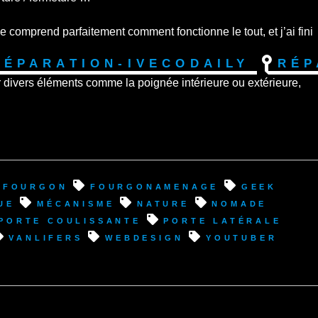
 comprend parfaitement comment fonctionne le tout, et j’ai fini
Réparation-IvecoDaily
Rép
 divers éléments comme la poignée intérieure ou extérieure,
fourgon
fourgonamenage
geek
ue
mécanisme
nature
nomade
porte coulissante
porte latérale
vanlifers
webdesign
youtuber