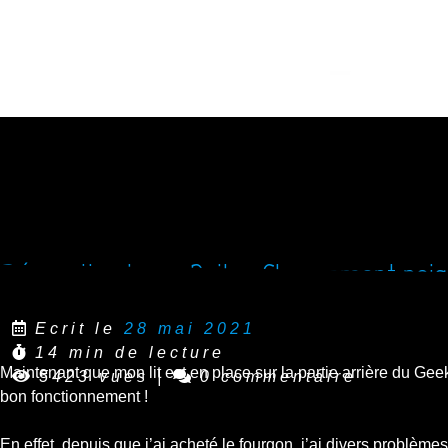
Réparation Iveco Daily : Changement poig
Ecrit le
28 mai 2021
14 min de lecture
Maintenant que mon lit est en place sur la partie arrière du Gee
5423 vues
|
0 commentaire
bon fonctionnement !
En effet, depuis que j’ai acheté le fourgon, j’ai divers problème