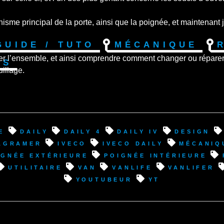
me principal de la porte, ainsi que la poignée, et maintenant je
Guide / Tuto
Mécanique
er l’ensemble, et ainsi comprendre comment changer ou réparer
os
illage.
e
Daily
Daily 4
Daily IV
design
agramer
Iveco
Iveco Daily
mécaniq
ignée extérieure
poignée intérieure
utilitaire
van
VanLife
vanlifer
youtubeur
YT