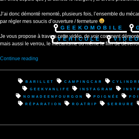
J’ai donc démonté remonté, plusieurs fois, l’ensemble du mécanis
par régler mes soucis d’ouverture / fermeture
Geekomobile
Je vous propose à travers cette vidéo, de voir comment démont
Véhicule
Vidé
mais aussi le verrou, le mécanisme ou même le filin de déverrou
“Réparation
Continue reading
Iveco
Daily
:
barillet
campingcar
cylindr
Changement
geekvanlife
instagram
inst
poignée
nomadeenfourgon
poignée
po
et
réparation
roatrip
serrure
réparation
système
ouverture
porte