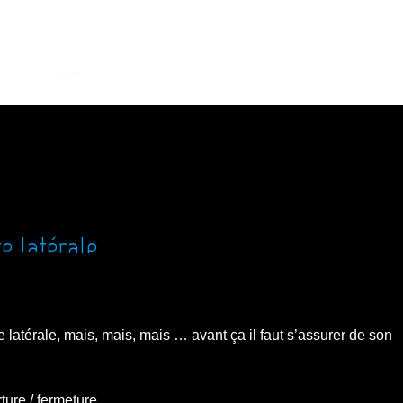
e latérale
e latérale, mais, mais, mais … avant ça il faut s’assurer de son
rture / fermeture …