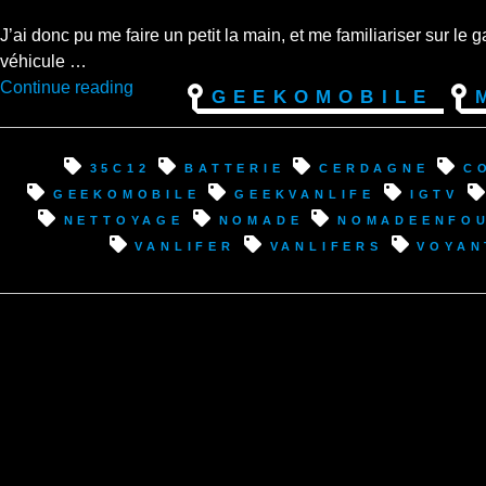
J’ai donc pu me faire un petit la main, et me familiariser sur l
véhicule …
“Premiers
Continue reading
Geekomobile
kilomètres
au
volant
35C12
batterie
Cerdagne
c
du
Geekomobile
geekvanlife
IGTV
fourgon,
nettoyage
nomade
nomadeenfo
premières
vanlifer
vanlifers
voyan
pannes
!”