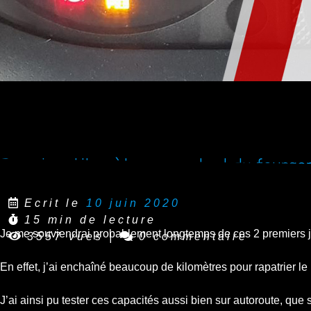
Premiers kilomètres au volant du fourgo
Ecrit le
10 juin 2020
15 min de lecture
Je me souviendrai probablement longtemps de ces 2 premiers j
3557 vues
|
0 commentaire
En effet, j’ai enchaîné beaucoup de kilomètres pour rapatrier 
J’ai ainsi pu tester ces capacités aussi bien sur autoroute, qu