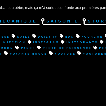
e gabarit du bébé, mais ça m’à surtout confronté aux premières pa
Mécanique
Saison 1
Stor
osse
Daily
Daily IV
EDC
fourgon
injection
instagram
InstagramTV
urgon
panne
perte de puissance
pe
t
voyants rouge
youtube
youtube