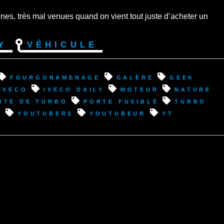
nnes, très mal venues quand on vient tout juste d’acheter un
y
Véhicule
fourgonamenage
galère
geek
Iveco
Iveco Daily
moteur
nature
rte de turbo
porte fusible
turbo
r
youtubers
youtubeur
YT