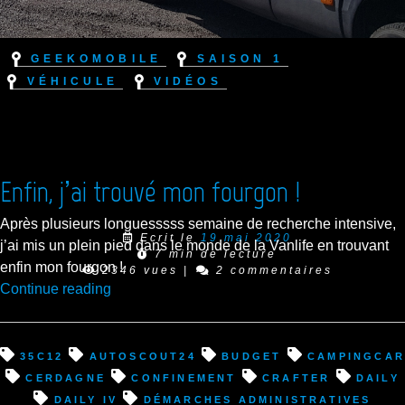
Geekomobile
Saison 1
Véhicule
Vidéos
Enfin, j’ai trouvé mon fourgon !
Après plusieurs longuesssss semaine de recherche intensive,
Ecrit le
19 mai 2020
j’ai mis un plein pied dans le monde de la Vanlife en trouvant
7 min de lecture
enfin mon fourgon !
2346 vues
|
2 commentaires
“Enfin,
Continue reading
j’ai
trouvé
mon
35C12
autoscout24
budget
campingcar
fourgon
Cerdagne
confinement
Crafter
Daily
!”
Daily IV
démarches administratives