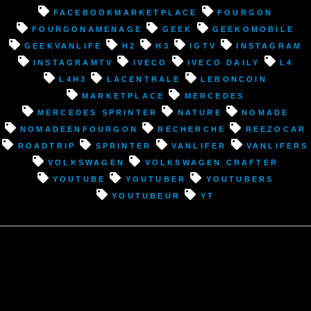
facebookmarketplace
fourgon
fourgonamenage
geek
Geekomobile
geekvanlife
H2
H3
IGTV
instagram
InstagramTV
Iveco
Iveco Daily
L4
L4H3
lacentrale
leboncoin
marketplace
Mercedes
Mercedes Sprinter
nature
nomade
nomadeenfourgon
recherche
reezocar
roadtrip
Sprinter
vanlifer
vanlifers
Volkswagen
Volkswagen Crafter
youtube
youtuber
youtubers
youtubeur
YT