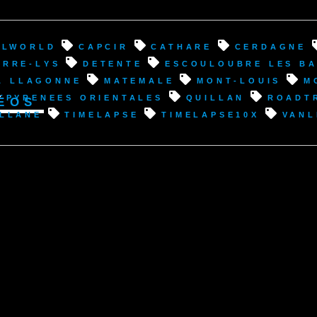
ulworld
Capcir
cathare
Cerdagne
erre-Lys
detente
Escouloubre les Ba
a Llagonne
Matemale
Mont-Louis
m
éos
pyrenees orientales
Quillan
roadt
illane
timelapse
timelapse10x
vanl