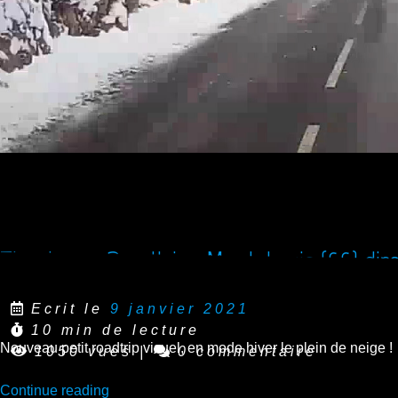
Timelapse Roadtrip : Mont-Louis (66) direc
Ecrit le
9 janvier 2021
10 min de lecture
Nouveau petit roadtrip visuel, en mode hiver le plein de neige !
1050 vues
|
0 commentaire
“Timelapse
Continue reading