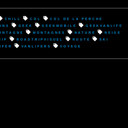
chill
col
Col de la Perche
ins
geek
geekmobile
geekvanlife
ontagne
montagnes
nature
neige
rip
roadtripvisuel
route
ski
ifer
vanlifers
voyage