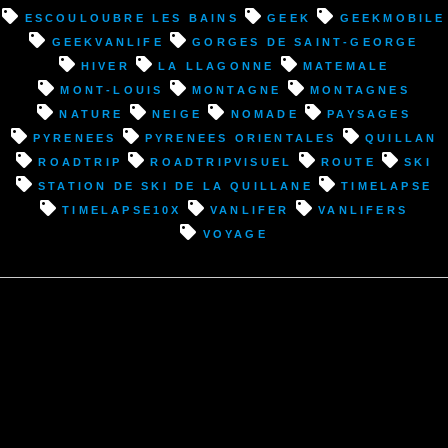
Quillan
Escouloubre les Bains
geek
geekmobile
(11)”
geekvanlife
Gorges de Saint-George
hiver
La Llagonne
Matemale
Mont-Louis
montagne
montagnes
nature
neige
nomade
paysages
pyrenees
pyrenees orientales
Quillan
roadtrip
roadtripvisuel
route
ski
Station de ski de la Quillane
timelapse
timelapse10x
vanlifer
vanlifers
voyage