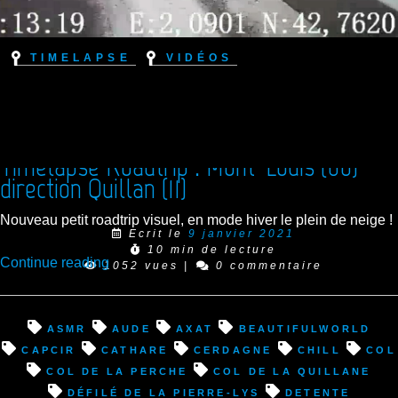
Timelapse
Vidéos
Timelapse Roadtrip : Mont-Louis (66)
direction Quillan (11)
Nouveau petit roadtrip visuel, en mode hiver le plein de neige !
Ecrit le
9 janvier 2021
10 min de lecture
“Timelapse
Continue reading
1052 vues
|
0 commentaire
Roadtrip
:
Mont-
asmr
Aude
Axat
beautifulworld
Louis
Capcir
cathare
Cerdagne
chill
col
(66)
Col de la Perche
Col de la Quillane
direction
défilé de la Pierre-Lys
detente