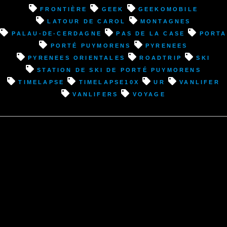
(66)
frontière
geek
Geekomobile
direction
Latour de Carol
montagnes
Pas
Palau-de-Cerdagne
Pas de la Case
Porta
de
Porté Puymorens
pyrenees
la
pyrenees orientales
roadtrip
ski
Case
Station de ski de Porté Puymorens
(Andorre)”
timelapse
timelapse10x
Ur
vanlifer
vanlifers
voyage