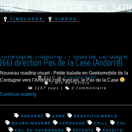
Timelapse
Vidéos
Timelapse Roadtrip : Palau de Cerdagne
(66) direction Pas de la Case (Andorre)
Nouveau roadtrip visuel : Petite balade en Geekomobile de la
Ecrit le
7 juillet 2020
Cerdagne vers l’Andorre coté français, le Pas de la Case
7 min de lecture
1167 vues
|
0 commentaire
“Timelapse
Continue reading
Roadtrip
:
Palau
Andorre
asmr
beautifulworld
de
Bourg-Madame
Cerdagne
chill
col
Cerdagne
Col du Puymorens
detente
Enveitg