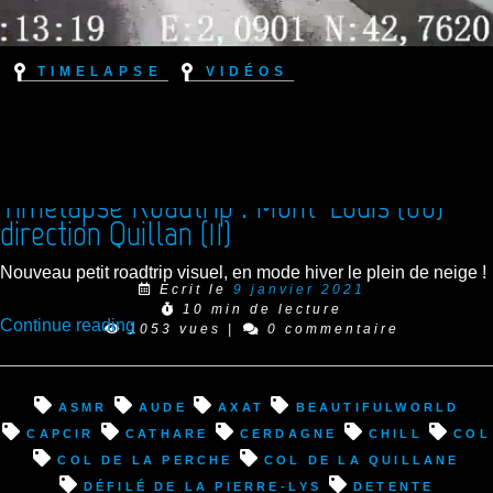
Timelapse
Vidéos
Timelapse Roadtrip : Mont-Louis (66)
direction Quillan (11)
Nouveau petit roadtrip visuel, en mode hiver le plein de neige !
Ecrit le
9 janvier 2021
10 min de lecture
“Timelapse
Continue reading
1053 vues
|
0 commentaire
Roadtrip
:
Mont-
asmr
Aude
Axat
beautifulworld
Louis
Capcir
cathare
Cerdagne
chill
col
(66)
Col de la Perche
Col de la Quillane
direction
défilé de la Pierre-Lys
detente