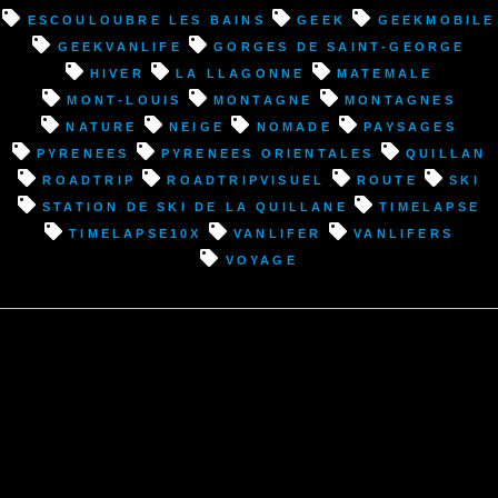
Quillan
Escouloubre les Bains
geek
geekmobile
(11)”
geekvanlife
Gorges de Saint-George
hiver
La Llagonne
Matemale
Mont-Louis
montagne
montagnes
nature
neige
nomade
paysages
pyrenees
pyrenees orientales
Quillan
roadtrip
roadtripvisuel
route
ski
Station de ski de la Quillane
timelapse
timelapse10x
vanlifer
vanlifers
voyage