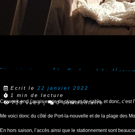
[Reel Instagram] Le Geekomobile découvre
Ecrit le
22 janvier 2022
1 min de lecture
Ce week-end j’avais envie de plage et de sable, et donc, c’est
710 vues
|
0 commentaire
Me voici donc du côté de Port-la-nouvelle et de la plage des Mont
En hors saison, l’accès ainsi que le stationnement sont beaucou