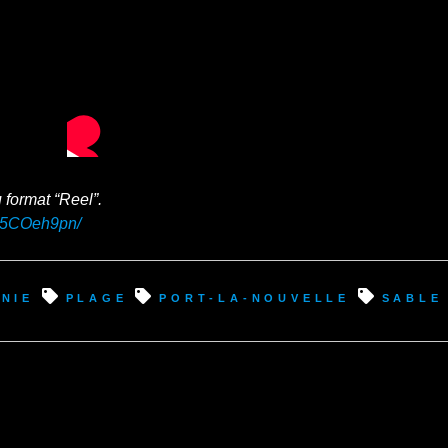
u format “Reel”.
ZB5COeh9pn/
nie
plage
port-la-nouvelle
sable