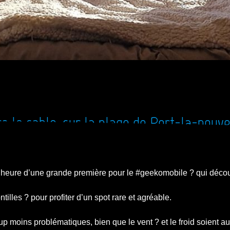
 le sable, sur la plage de Port-la-nouve
 l’heure d’une grande première pour le #geekomobile ? qui déco
illes ? pour profiter d’un spot rare et agréable.
p moins problématiques, bien que le vent ? et le froid soient au