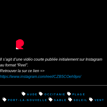
Il s’agit d’une vidéo courte publiée initialement sur Instagram
au format “Reel”.
Retrouver la sur ce lien =>
https://www.instagram.com/reel/CZB5COeh9pn/
Aude
occitanie
plage
port-la-nouvelle
sable
soleil
vent