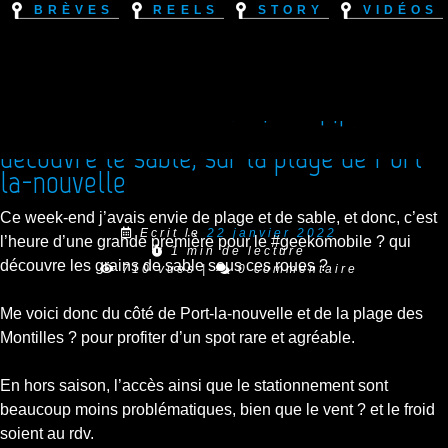
Brèves
Reels
Story
Vidéos
[Reel Instagram] Le Geekomobile
découvre le sable, sur la plage de Port-
la-nouvelle
Ce week-end j’avais envie de plage et de sable, et donc, c’est
Ecrit le
22 janvier 2022
l’heure d’une grande première pour le #geekomobile ? qui
1 min de lecture
découvre les grains de sable sous ces roues ?
710 vues
|
0 commentaire
Me voici donc du côté de Port-la-nouvelle et de la plage des
Montilles ? pour profiter d’un spot rare et agréable.
En hors saison, l’accès ainsi que le stationnement sont
beaucoup moins problématiques, bien que le vent ? et le froid
soient au rdv.