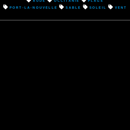
Aude
occitanie
plage
port-la-nouvelle
sable
soleil
vent