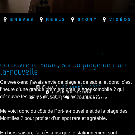
Brèves
Reels
Story
Vidéos
[Reel Instagram] Le Geekomobile
découvre le sable, sur la plage de Port-
la-nouvelle
Ce week-end j’avais envie de plage et de sable, et donc, c’est
Ecrit le
22 janvier 2022
l’heure d’une grande première pour le #geekomobile ? qui
1 min de lecture
découvre les grains de sable sous ces roues ?
710 vues
|
0 commentaire
Me voici donc du côté de Port-la-nouvelle et de la plage des
Montilles ? pour profiter d’un spot rare et agréable.
En hors saison, l’accès ainsi que le stationnement sont