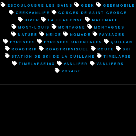
Quillan
Escouloubre les Bains
geek
geekmobile
(11)”
geekvanlife
Gorges de Saint-George
hiver
La Llagonne
Matemale
Mont-Louis
montagne
montagnes
nature
neige
nomade
paysages
pyrenees
pyrenees orientales
Quillan
roadtrip
roadtripvisuel
route
ski
Station de ski de la Quillane
timelapse
timelapse10x
vanlifer
vanlifers
voyage