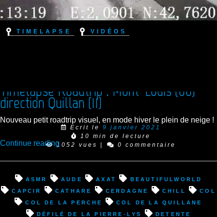
Timelapse
Vidéos
Timelapse Roadtrip : Mont-Louis (66)
direction Quillan (11)
Nouveau petit roadtrip visuel, en mode hiver le plein de neige !
Ecrit le
9 janvier 2021
10 min de lecture
“Timelapse
Continue reading
1052 vues
|
0 commentaire
Roadtrip
:
Mont-
asmr
Aude
Axat
beautifulworld
Louis
Capcir
cathare
Cerdagne
chill
col
(66)
Col de la Perche
Col de la Quillane
direction
défilé de la Pierre-Lys
detente