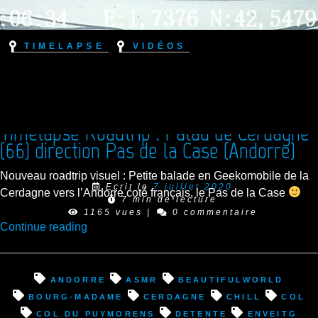
Timelapse
Vidéos
Timelapse Roadtrip : Palau de Cerdagne
(66) direction Pas de la Case (Andorre)
Nouveau roadtrip visuel : Petite balade en Geekomobile de la
Ecrit le
7 juillet 2020
Cerdagne vers l’Andorre coté français, le Pas de la Case
7 min de lecture
1165 vues
|
0 commentaire
“Timelapse
Continue reading
Roadtrip
:
Palau
Andorre
asmr
beautifulworld
de
Bourg-Madame
Cerdagne
chill
col
Cerdagne
Col du Puymorens
detente
Enveitg