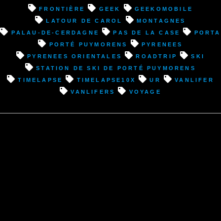
(66)
frontière
geek
Geekomobile
direction
Latour de Carol
montagnes
Pas
Palau-de-Cerdagne
Pas de la Case
Porta
de
Porté Puymorens
pyrenees
la
pyrenees orientales
roadtrip
ski
Case
Station de ski de Porté Puymorens
(Andorre)”
timelapse
timelapse10x
Ur
vanlifer
vanlifers
voyage