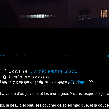
[Reel Instagram] Les meilleurs coucher d
Ecrit le
30 décembre 2021
1 min de lecture
Les meilleurs coucher de soleil sont en
#Cerdagne
??
670 vues
|
0 commentaire
La vallée d’où je viens et les montagnes ? dans lesquelles je 
Ici, le beau ciel bleu, les coucher de soleil magique, et la do