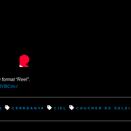
u format “Reel”.
JIYBCm-/
e
cerrdanya
ciel
coucher de solei