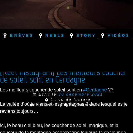
Brèves
Reels
Story
Vidéos
[Reel Instagram] Les meilleurs coucher
de soleil sont en Cerdagne
Les meilleurs coucher de soleil sont en
#Cerdagne
??
Ecrit le
30 décembre 2021
1 min de lecture
La vallée d’où je viens et les montagnes ? dans lesquelles je
670 vues
|
0 commentaire
reviens toujours…
Ici, le beau ciel bleu, les coucher de soleil magique, et la
douceur de la montagne accompagne toujours la chaleur de