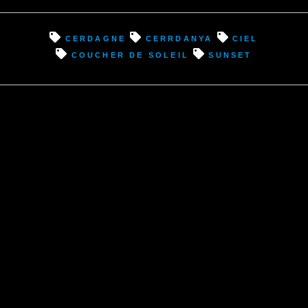
Cerdagne
cerrdanya
ciel
coucher de soleil
sunset