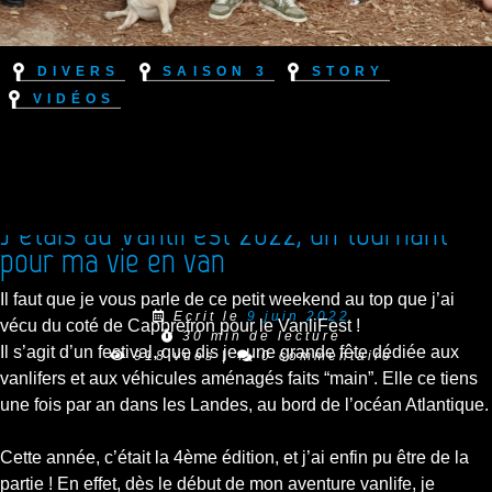
Divers
Saison 3
Story
Vidéos
J’étais au VanliFest 2022, un tournant
pour ma vie en van
Il faut que je vous parle de ce petit weekend au top que j’ai
Ecrit le
9 juin 2022
vécu du coté de Capbretron pour le VanliFest !
30 min de lecture
Il s’agit d’un festival, que dis je, une grande fête dédiée aux
918 vues
|
0 commentaire
vanlifers et aux véhicules aménagés faits “main”. Elle ce tiens
une fois par an dans les Landes, au bord de l’océan Atlantique.
Cette année, c’était la 4ème édition, et j’ai enfin pu être de la
partie ! En effet, dès le début de mon aventure vanlife, je