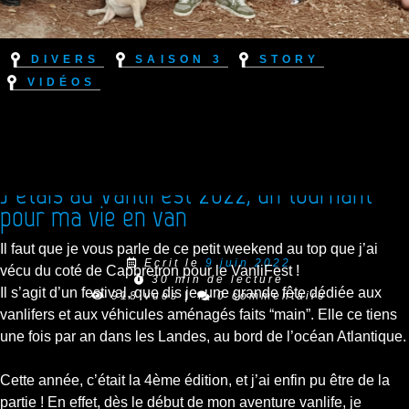
Divers
Saison 3
Story
Vidéos
J’étais au VanliFest 2022, un tournant
pour ma vie en van
Il faut que je vous parle de ce petit weekend au top que j’ai
Ecrit le
9 juin 2022
vécu du coté de Capbretron pour le VanliFest !
30 min de lecture
Il s’agit d’un festival, que dis je, une grande fête dédiée aux
918 vues
|
0 commentaire
vanlifers et aux véhicules aménagés faits “main”. Elle ce tiens
une fois par an dans les Landes, au bord de l’océan Atlantique.
Cette année, c’était la 4ème édition, et j’ai enfin pu être de la
partie ! En effet, dès le début de mon aventure vanlife, je